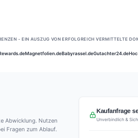
RENZEN - EIN AUSZUG VON ERFOLGREICH VERMITTELTE DO
Rewards.de
Magnetfolien.de
Babyrassel.de
Gutachter24.de
Hoc
Kaufanfrage s
Unverbindlich & Sich
ete Abwicklung. Nutzen
bei Fragen zum Ablauf.