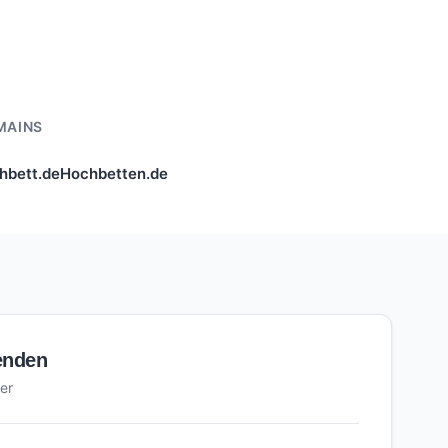
MAINS
hbett.de
Hochbetten.de
enden
er